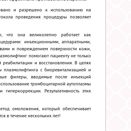
овано и разрешено к использованию на
токола проведения процедуры позволяет
о, что она великолепно работает как
оцедурами: инъекционными, аппаратными,
твами и повреждением поверхности кожи,
Плазмолифтинг помогают пациенту не только
й реабилитации и восстановления. В целях
ы плазмолифтинга с биоревитализацией и
новые филеры, вводимые после инъекций
 использование тромбоцитарной аутоплазмы
 гиперкоррекции. Результативность этих
етод омоложения, который обеспечивает
ся в течение нескольких лет!