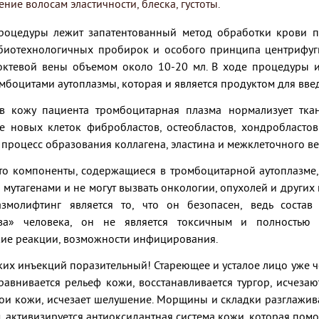
ние волосам эластичности, блеска, густоты.
роцедуры лежит запатентованный метод обработки крови 
биотехнологичных пробирок и особого принципа центрифуги
октевой вены объемом около 10-20 мл. В ходе процедуры 
мбоцитами аутоплазмы, которая и является продуктом для введ
в кожу пациента тромбоцитарная плазма нормализует тка
е новых клеток фибробластов, остеобластов, хондробласто
процесс образования коллагена, эластина и межклеточного ве
что компоненты, содержащиеся в тромбоцитарной аутоплазме,
 мутагенами и не могут вызвать онкологии, опухолей и друг
змолифтинг является то, что он безопасен, ведь состав
тва» человека, он не является токсичным и полностью
кие реакции, возможности инфицирования.
аких инъекций поразительный! Стареющее и усталое лицо уже ч
авнивается рельеф кожи, восстанавливается тургор, исчезаю
лои кожи, исчезает шелушение. Морщины и складки разглажив
 активизируется антиоксидантная система кожи, которая помо