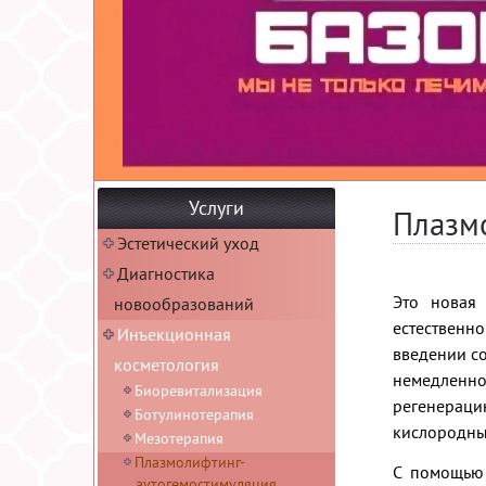
Услуги
Плазм
Эстетический уход
Диагностика
Это новая 
новообразований
естественн
Инъекционная
введении с
косметология
немедленн
Биоревитализация
регенерац
Ботулинотерапия
кислородны
Мезотерапия
Плазмолифтинг-
С помощью 
аутогемостимуляция