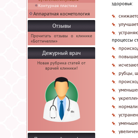
здоровья:
Контурная пластика
Аппаратная косметология
снижаетс
улучшает
Отзывы
устраня
Прочитать отзывы о клинике
процессы с
«Боттичелли»
происход
Дежурный врач
повышает
Новая рубрика статей от
исчезают
врачей клиники!
рубцы, ш
происход
уменьше
укрепле
нормали
устранен
уменьшен
увеличен