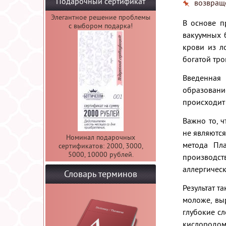
Подарочный сертификат
возвраще
Элегантное решение проблемы
В основе п
с выбором подарка!
вакуумных 
крови из л
богатой тро
Введенная 
образовани
происходит 
Важно то, 
не являются
Номинал подарочных
метода Пла
сертификатов: 2000, 3000,
5000, 10000 рублей.
производс
аллергичес
Словарь терминов
Результат т
моложе, выр
глубокие с
кислородом,