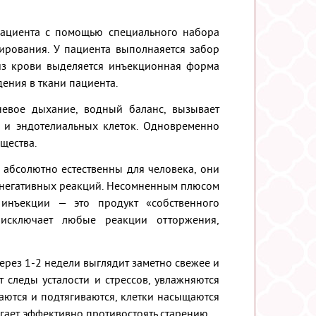
пациента с помощью специального набора
рования. У пациента выполнаяется забор
из крови выделяется инъекционная форма
ения в ткани пациента.
невое дыхание, водный баланс, вызывает
в и эндотелиальных клеток. Одновременно
щества.
 абсолютно естественны для человека, они
их негативных реакций. Несомненным плюсом
 инъекции — это продукт «собственного
 исключает любые реакции отторжения,
ерез 1-2 недели выглядит заметно свежее и
т следы усталости и стрессов, увлажняются
аются и подтягиваются, клетки насыщаются
гает эффективно противостоять старению.