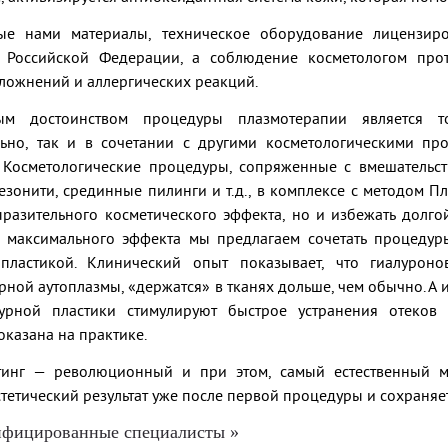
ые нами материалы, техническое оборудование лицензир
 Российской Федерации, а соблюдение косметологом про
ложнений и аллергических реакций.
ым достоинством процедуры плазмотерапии является т
льно, так и в сочетании с другими косметологическими пр
 Косметологические процедуры, сопряженные с вмешательс
езонити, срединные пилинги и т.д., в комплексе с методом 
ыразительного косметического эффекта, но и избежать долго
 максимального эффекта мы предлагаем сочетать процедур
 пластикой. Клинический опыт показывает, что гиалуро
рной аутоплазмы, «держатся» в тканях дольше, чем обычно. А
урной пластики стимулируют быстрое устранения отеков и
казана на практике.
инг — революционный и при этом, самый естественный м
тетический результат уже после первой процедуры и сохраняет
ифицированные специалисты »