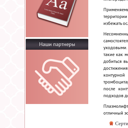
Применяем
территории
избежать ос
Несомненн
самостояте
Наши партнеры
уходовыми.
такие как м
добиться в
достижения
контурной
тромбоцита
после конт
подходов до
Плазмолифт
отличный эс
Серт