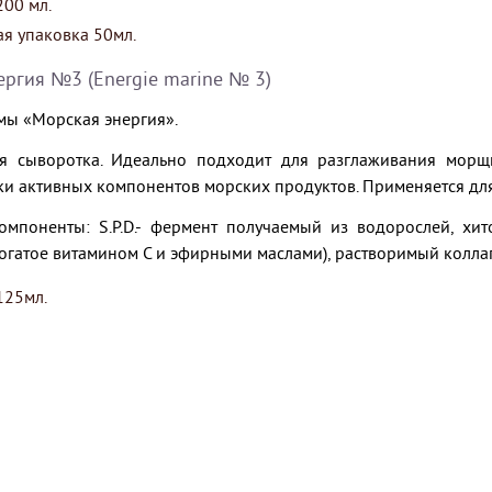
00 мл.
я упаковка 50мл.
ергия №3 (Energie marine № 3)
мы «Морская энергия».
я сыворотка. Идеально подходит для разглаживания морщи
ки активных компонентов морских продуктов. Применяется для
омпоненты: S.P.D.- фермент получаемый из водорослей, хит
богатое витамином С и эфирными маслами), растворимый колла
125мл.