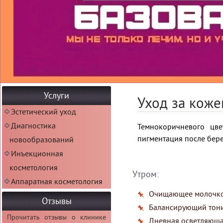
Услуги
Уход за коже
Эстетический уход
Диагностика
Темнокоричневого цве
пигментация после бере
новообразований
Инъекционная
косметология
Утром:
Аппаратная косметология
Очищающее молочко
Отзывы
Балансирующий тони
Прочитать отзывы о клинике
Дневная осветляюща