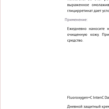
выраженное омолажив
глицирретинат дает ус
Применение:
Ежедневно наносите н
очищенную кожу. При
средство.
Fluoroxygen+C IntenC Da
Дневной защитный кре